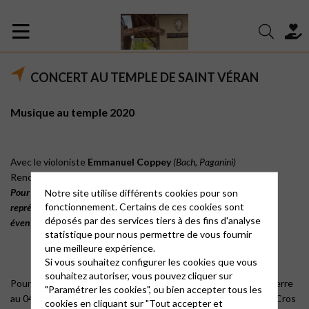
CONCERT AU TEMPLE DE SAINT VÉRAN
Musique au temple 2020
Avec le violoniste
Emmanuel Coppey
(Bach, Paganini)
Rencontre avec le musicien à l’issue du concert.
Pour tous les concerts, il est envisagé de dédoubler les
Notre site utilise différents cookies pour son
fonctionnement. Certains de ces cookies sont
représentations afin de répondre aux « contraintes Covid »
déposés par des services tiers à des fins d'analyse
éventuelles et à la capacité des temples.
statistique pour nous permettre de vous fournir
une meilleure expérience.
Si vous souhaitez configurer les cookies que vous
souhaitez autoriser, vous pouvez cliquer sur
Pour plus d’informations, contacter l’office du tourisme d’Orpierre
"Paramétrer les cookies", ou bien accepter tous les
au 04 92 66 30 45, ou l’office du tourisme de Saint-Laurent du Cros
cookies en cliquant sur "Tout accepter et