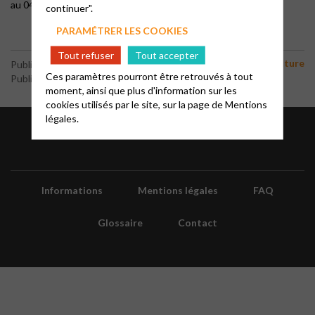
au 04 92 49 09 35.
continuer".
PARAMÉTRER LES COOKIES
Tout refuser
Tout accepter
Culture
Publié le 13 juillet 2020
Ces paramètres pourront être retrouvés à tout
Publié par le webmaster
moment, ainsi que plus d'information sur les
cookies utilisés par le site, sur la page de
Mentions
légales.
Informations
Mentions légales
FAQ
Glossaire
Contact