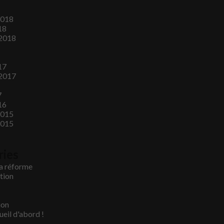
2018
18
2018
17
2017
7
16
2015
2015
ries
la réforme
tion
ion
cueil d'abord !