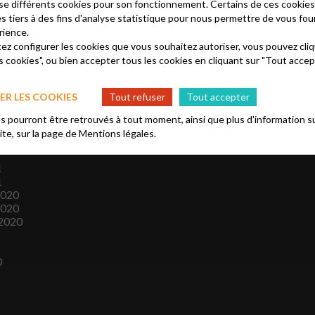
es
lise différents cookies pour son fonctionnement. Certains de ces cooki
es tiers à des fins d'analyse statistique pour nous permettre de vous fou
2025
rience.
2021
tez configurer les cookies que vous souhaitez autoriser, vous pouvez cliq
2021
s cookies", ou bien accepter tous les cookies en cliquant sur "Tout accep
21
2021
R LES COOKIES
Tout refuser
Tout accepter
 pourront être retrouvés à tout moment, ainsi que plus d'information su
site, sur la page de
Mentions légales.
1
1
2020
2020
2020
0