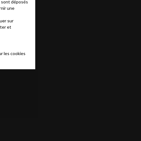
es sont déposés
rnir une
uer sur
ter et
r les cookies