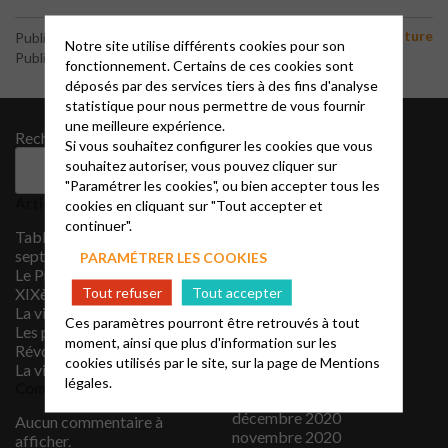
Culture
Publié le 1 décembre 2021
Notre site utilise différents cookies pour son
Publié par le webmaster
fonctionnement. Certains de ces cookies sont
déposés par des services tiers à des fins d'analyse
statistique pour nous permettre de vous fournir
une meilleure expérience.
Rechercher
Archives
Si vous souhaitez configurer les cookies que vous
souhaitez autoriser, vous pouvez cliquer sur
septembre 2025
Rechercher
"Paramétrer les cookies", ou bien accepter tous les
décembre 2021
Articles récents
cookies en cliquant sur "Tout accepter et
novembre 2021
continuer".
octobre 2021
Tableau des cultes Juillet-
septembre 2021
septembre 2026
PARAMÉTRER LES COOKIES
août 2021
Le Protestantisme au
juillet 2021
Tout refuser
Tout accepter
XIXème siècle
juin 2021
La vidéo du mois
Ces paramètres pourront être retrouvés à tout
mai 2021
Les protestants sous la
avril 2021
moment, ainsi que plus d'information sur les
Révolution française
mars 2021
cookies utilisés par le site, sur la page de
Mentions
La vidéo du mois
février 2021
légales.
Commentaires récents
janvier 2021
décembre 2020
Aucun commentaire à
novembre 2020
afficher.