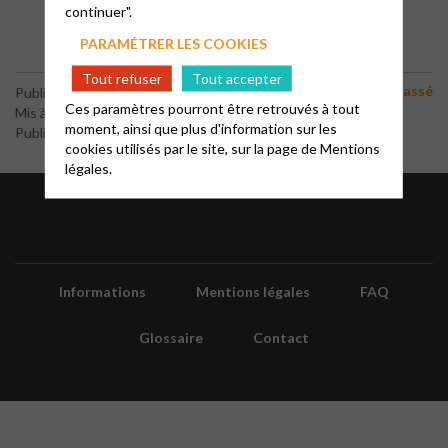
continuer".
PARAMÉTRER LES COOKIES
Tout refuser
Tout accepter
Non classé
Publié le 23 septembre 2017
Ces paramètres pourront être retrouvés à tout
Mis à jour le 7 février 2018
moment, ainsi que plus d'information sur les
Publié par le webmaster
cookies utilisés par le site, sur la page de
Mentions
légales.
Informations
Mentions légales
FAQ
Glossaire
Contact