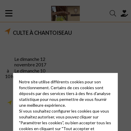
CULTE À CHANTOISEAU
Le dimanche 12
novembre 2017
à
Le dimanche 10
10 h
décembre 2017
Notre site utilise différents cookies pour son
Le dimanche 14 janvier
fonctionnement. Certains de ces cookies sont
2018
déposés par des services tiers à des fins d'analyse
statistique pour nous permettre de vous fournir
Pour obtenir le tableau
une meilleure expérience.
des cultes
cliquez ici…
Si vous souhaitez configurer les cookies que vous
souhaitez autoriser, vous pouvez cliquer sur
"Paramétrer les cookies", ou bien accepter tous les
cookies en cliquant sur "Tout accepter et