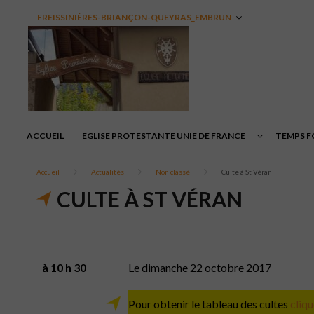
FREISSINIÈRES-BRIANÇON-QUEYRAS_EMBRUN
ACCUEIL
EGLISE PROTESTANTE UNIE DE FRANCE
TEMPS F
Accueil
Actualités
Non classé
Culte à St Véran
CULTE À ST VÉRAN
à 10 h 30
Le dimanche 22 octobre 2017
Pour obtenir le tableau des cultes
cliqu