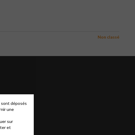
Non classé
es sont déposés
rnir une
uer sur
ter et