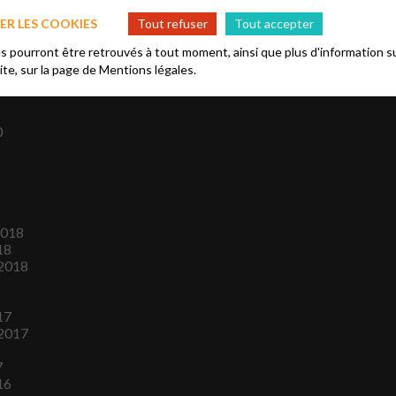
1
R LES COOKIES
Tout refuser
Tout accepter
1
2020
 pourront être retrouvés à tout moment, ainsi que plus d'information su
2020
site, sur la page de
Mentions légales.
2020
0
2018
18
2018
17
2017
7
16