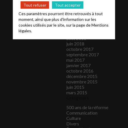
juin 2019
Tout refuser
Tout accepter
mai 2019
avril 2019
Ces paramètres pourront être retrouvés à tout
mars 2019
moment, ainsi que plus d'information sur les
novembre 2018
cookies utilisés par le site, sur la page de
Mentions
octobre 2018
légales.
septembre 2018
août 2018
juin 2018
octobre 2017
septembre 2017
mai 2017
janvier 2017
octobre 2016
décembre 2015
novembre 2015
juin 2015
mars 2015
Catégories
500 ans de la réforme
Communication
Culture
Divers