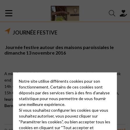
JOURNÉE FESTIVE
Journée festive autour des maisons paroissiales le
dimanche 13 novembre 2016
A midi
Repas tiré des sacs autour du groupe des jeunes en week
end
Notre site utilise différents cookies pour son
14h – 15h 30
Assemblée générale des maisons paroissiales
fonctionnement. Certains de ces cookies sont
déposés par des services tiers à des fins d'analyse
15h
Culte festif et joyeux avec les jeunes KT du consistoire,
statistique pour nous permettre de vous fournir
leurs moniteurs et les pasteurs Arnaud van den Wiele et
une meilleure expérience.
Bernard Mourou » à 15h30 aux Ribes.
Si vous souhaitez configurer les cookies que vous
souhaitez autoriser, vous pouvez cliquer sur
"Paramétrer les cookies", ou bien accepter tous les
cookies en cliquant sur "Tout accepter et
Non classé