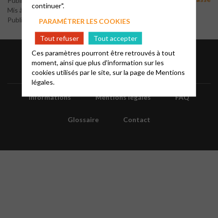
Publié le 8 octobre 2016
continuer".
Mis à jour le 7 février 2018
Publié par le webmaster
PARAMÉTRER LES COOKIES
Tout refuser
Tout accepter
Ces paramètres pourront être retrouvés à tout
moment, ainsi que plus d'information sur les
cookies utilisés par le site, sur la page de
Mentions
légales.
Informations
Mentions légales
FAQ
Glossaire
Contact