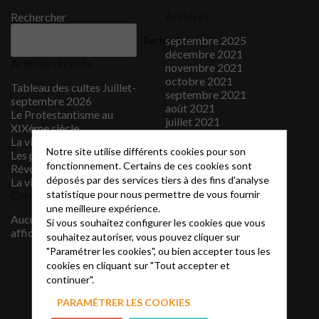
Rechercher
Archives
septembre 2025
Rechercher
décembre 2021
Articles récents
novembre 2021
octobre 2021
Tableau des cultes Juillet-
septembre 2021
septembre 2026
août 2021
Le Protestantisme au
juillet 2021
XIXème siècle
juin 2021
La vidéo du mois
mai 2021
Notre site utilise différents cookies pour son
Les protestants sous la
avril 2021
fonctionnement. Certains de ces cookies sont
Révolution française
mars 2021
déposés par des services tiers à des fins d'analyse
La vidéo du mois
février 2021
statistique pour nous permettre de vous fournir
Commentaires récents
janvier 2021
une meilleure expérience.
décembre 2020
Aucun commentaire à
Si vous souhaitez configurer les cookies que vous
novembre 2020
afficher.
souhaitez autoriser, vous pouvez cliquer sur
septembre 2020
"Paramétrer les cookies", ou bien accepter tous les
juillet 2020
cookies en cliquant sur "Tout accepter et
juin 2020
continuer".
janvier 2020
juillet 2019
PARAMÉTRER LES COOKIES
juin 2019