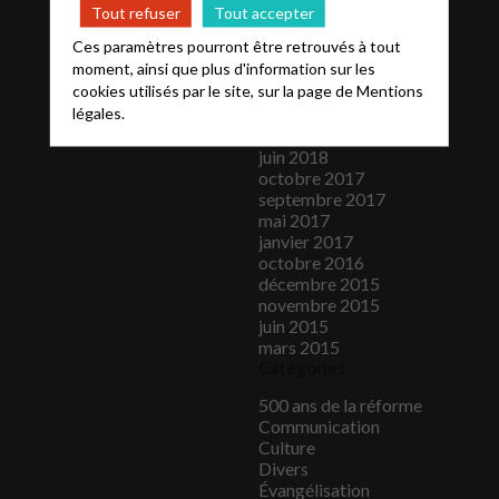
mai 2019
Tout refuser
Tout accepter
avril 2019
Ces paramètres pourront être retrouvés à tout
mars 2019
moment, ainsi que plus d'information sur les
novembre 2018
cookies utilisés par le site, sur la page de
Mentions
octobre 2018
légales.
septembre 2018
août 2018
juin 2018
octobre 2017
septembre 2017
mai 2017
janvier 2017
octobre 2016
décembre 2015
novembre 2015
juin 2015
mars 2015
Catégories
500 ans de la réforme
Communication
Culture
Divers
Évangélisation