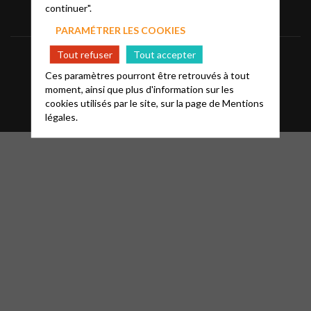
continuer".
PARAMÉTRER LES COOKIES
Tout refuser
Tout accepter
Informations
Mentions légales
FAQ
Ces paramètres pourront être retrouvés à tout
Glossaire
Contact
moment, ainsi que plus d'information sur les
cookies utilisés par le site, sur la page de
Mentions
légales.