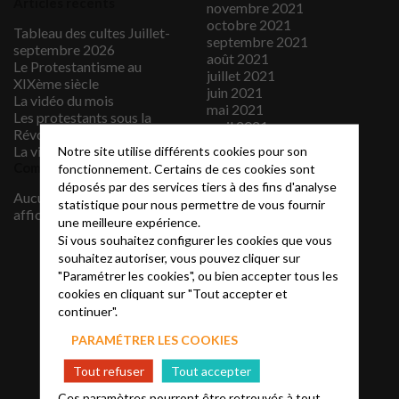
Articles récents
novembre 2021
octobre 2021
Tableau des cultes Juillet-
septembre 2021
septembre 2026
août 2021
Le Protestantisme au
juillet 2021
XIXème siècle
juin 2021
La vidéo du mois
mai 2021
Les protestants sous la
avril 2021
Révolution française
mars 2021
La vidéo du mois
Notre site utilise différents cookies pour son
février 2021
Commentaires récents
fonctionnement. Certains de ces cookies sont
janvier 2021
déposés par des services tiers à des fins d'analyse
décembre 2020
Aucun commentaire à
statistique pour nous permettre de vous fournir
novembre 2020
afficher.
une meilleure expérience.
septembre 2020
Si vous souhaitez configurer les cookies que vous
juillet 2020
souhaitez autoriser, vous pouvez cliquer sur
juin 2020
"Paramétrer les cookies", ou bien accepter tous les
janvier 2020
cookies en cliquant sur "Tout accepter et
juillet 2019
continuer".
juin 2019
mai 2019
PARAMÉTRER LES COOKIES
avril 2019
mars 2019
Tout refuser
Tout accepter
novembre 2018
octobre 2018
Ces paramètres pourront être retrouvés à tout