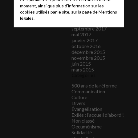
septembre 2018
moment, ainsi que plus d'information sur les
août 2018
cookies utilisés par le site, sur la page de
Mentions
juin 2018
légales.
octobre 2017
septembre 2017
mai 2017
janvier 2017
octobre 2016
décembre 2015
novembre 2015
juin 2015
mars 2015
Catégories
500 ans de la réforme
Communication
Culture
Divers
Évangélisation
Exilés : l'accueil d'abord !
Non classé
Oecuménisme
Solidarité