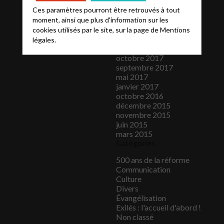
mars 2019
Ces paramètres pourront être retrouvés à tout
novembre 2018
moment, ainsi que plus d'information sur les
octobre 2018
septembre 2018
cookies utilisés par le site, sur la page de
Mentions
août 2018
légales.
juin 2018
octobre 2017
septembre 2017
mai 2017
janvier 2017
octobre 2016
décembre 2015
novembre 2015
juin 2015
mars 2015
Catégories
500 ans de la réforme
Communication
Culture
Divers
Évangélisation
Exilés : l'accueil d'abord !
Non classé