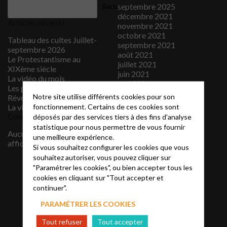
septembre 2025
Rechercher
décembre 2021
Articles récents
novembre 2021
octobre 2021
Tableau des cultes Juillet-
septembre 2021
septembre 2026
août 2021
Le Protestantisme au
juillet 2021
XIXème siècle
juin 2021
La vidéo du mois
mai 2021
Les protestants sous la
avril 2021
Notre site utilise différents cookies pour son
Révolution française
mars 2021
fonctionnement. Certains de ces cookies sont
La vidéo du mois
février 2021
Commentaires récents
déposés par des services tiers à des fins d'analyse
janvier 2021
statistique pour nous permettre de vous fournir
décembre 2020
Aucun commentaire à
une meilleure expérience.
novembre 2020
afficher.
Si vous souhaitez configurer les cookies que vous
septembre 2020
souhaitez autoriser, vous pouvez cliquer sur
juillet 2020
"Paramétrer les cookies", ou bien accepter tous les
juin 2020
cookies en cliquant sur "Tout accepter et
janvier 2020
continuer".
juillet 2019
juin 2019
PARAMÉTRER LES COOKIES
mai 2019
avril 2019
Tout refuser
Tout accepter