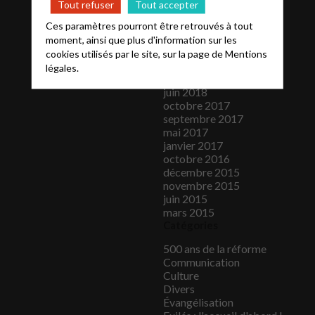
Tout refuser
Tout accepter
avril 2019
mars 2019
Ces paramètres pourront être retrouvés à tout
novembre 2018
moment, ainsi que plus d'information sur les
octobre 2018
cookies utilisés par le site, sur la page de
Mentions
septembre 2018
légales.
août 2018
juin 2018
octobre 2017
septembre 2017
mai 2017
janvier 2017
octobre 2016
décembre 2015
novembre 2015
juin 2015
mars 2015
Catégories
500 ans de la réforme
Communication
Culture
Divers
Évangélisation