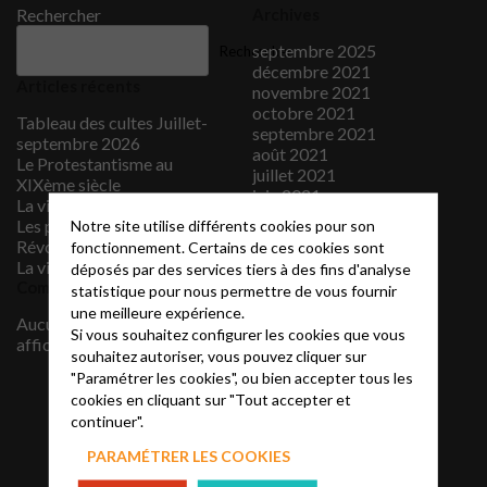
Rechercher
Archives
septembre 2025
Rechercher
décembre 2021
Articles récents
novembre 2021
octobre 2021
Tableau des cultes Juillet-
septembre 2021
septembre 2026
août 2021
Le Protestantisme au
juillet 2021
XIXème siècle
juin 2021
La vidéo du mois
mai 2021
Les protestants sous la
Notre site utilise différents cookies pour son
avril 2021
Révolution française
fonctionnement. Certains de ces cookies sont
mars 2021
La vidéo du mois
déposés par des services tiers à des fins d'analyse
février 2021
Commentaires récents
statistique pour nous permettre de vous fournir
janvier 2021
une meilleure expérience.
décembre 2020
Aucun commentaire à
Si vous souhaitez configurer les cookies que vous
novembre 2020
afficher.
souhaitez autoriser, vous pouvez cliquer sur
septembre 2020
"Paramétrer les cookies", ou bien accepter tous les
juillet 2020
cookies en cliquant sur "Tout accepter et
juin 2020
continuer".
janvier 2020
juillet 2019
PARAMÉTRER LES COOKIES
juin 2019
mai 2019