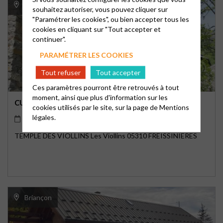
Les Viollins
souhaitez autoriser, vous pouvez cliquer sur
"Paramétrer les cookies", ou bien accepter tous les
cookies en cliquant sur "Tout accepter et
continuer".
PARAMÉTRER LES COOKIES
Tout refuser
Tout accepter
Ces paramètres pourront être retrouvés à tout
moment, ainsi que plus d'information sur les
CULTE AUX VIOLLINS
cookies utilisés par le site, sur la page de
Mentions
légales.
23/08/2026
10h30
TEMPLE DES VIOLLINS Les Viollins 05310 FREISSINIERES
Briançon