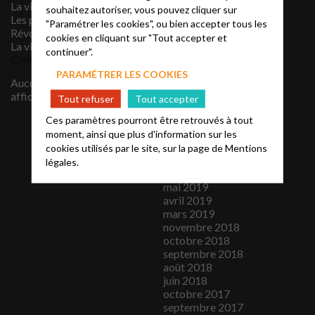
La vidéo du mois
souhaitez autoriser, vous pouvez cliquer sur
mai 2021
Les protestants sous la
"Paramétrer les cookies", ou bien accepter tous les
avril 2021
Révolution française
cookies en cliquant sur "Tout accepter et
mars 2021
La vidéo du mois
continuer".
février 2021
Commentaires récents
janvier 2021
PARAMÉTRER LES COOKIES
décembre 2020
Aucun commentaire à
novembre 2020
afficher.
Tout refuser
Tout accepter
septembre 2020
Ces paramètres pourront être retrouvés à tout
juillet 2020
juin 2020
moment, ainsi que plus d'information sur les
janvier 2020
cookies utilisés par le site, sur la page de
Mentions
juillet 2019
légales.
juin 2019
mai 2019
avril 2019
mars 2019
novembre 2018
octobre 2018
septembre 2018
août 2018
juin 2018
octobre 2017
septembre 2017