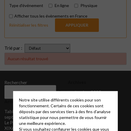
Type d'événement
En ligne
Physique
Afficher tous les évènements en France
Réinitialiser les filtres
APPLIQUER
Trié par :
Aucun résultat trouvé
Rechercher
Archives
septembre 2025
Rechercher
décembre 2021
Notre site utilise différents cookies pour son
Articles récents
novembre 2021
fonctionnement. Certains de ces cookies sont
octobre 2021
Tableau des cultes Juillet-
déposés par des services tiers à des fins d'analyse
septembre 2021
septembre 2026
statistique pour nous permettre de vous fournir
août 2021
Le Protestantisme au
une meilleure expérience.
juillet 2021
XIXème siècle
Si vous souhaitez configurer les cookies que vous
juin 2021