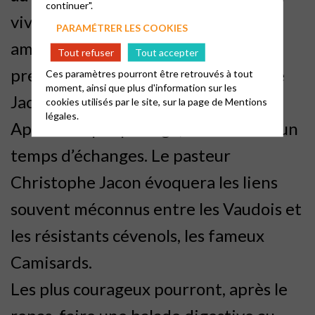
continuer".
vivre un temps spirituel avec nos
PARAMÉTRER LES COOKIES
ami.e.s
vaudois. Ils prépareront la
Tout refuser
Tout accepter
prédication et le pasteur Christ
ophe
Ces paramètres pourront être retrouvés à tout
moment, ainsi que plus d'information sur les
Jacon la liturgie et les chants.
cookies utilisés par le site, sur la page de
Mentions
légales.
Après le repas partagé, nous aurons un
temps d’échanges. Le pasteur
Christophe Jacon évoquera les liens
souvent méconnus entre les Vaudois et
les résistants cévenols, les fameux
Camisards.
Les plus courageux pourront, après le