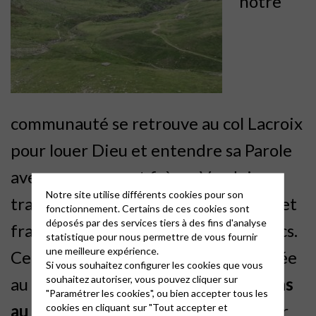
notre
communauté se retrouve au col Lacroix
pour louer Dieu et entendre sa Parole
avec nos soeurs et frères Vaudois
Notre site utilise différents cookies pour son
transalpins. Un moment chaleureux et
fonctionnement. Certains de ces cookies sont
déposés par des services tiers à des fins d'analyse
fraternel suivi d’un repas tiré des sacs.
statistique pour nous permettre de vous fournir
une meilleure expérience.
Cette année, cette rencontre est fixée
Si vous souhaitez configurer les cookies que vous
souhaitez autoriser, vous pouvez cliquer sur
au 19 juillet.
Nous nous retrouverons
"Paramétrer les cookies", ou bien accepter tous les
au sommet du col Lacroix
à
11h
pour
cookies en cliquant sur "Tout accepter et