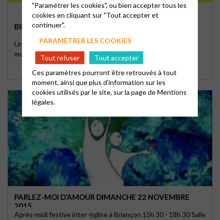
"Paramétrer les cookies", ou bien accepter tous les
cookies en cliquant sur "Tout accepter et
continuer".
BIBLE EN MONTAGNE 5ÈME SESSION
PARAMÉTRER LES COOKIES
Une session d'étude biblique et de découverte de la
montagne DU 10 AU 15 JUILLET 2016 à …
Tout refuser
Tout accepter
Ces paramètres pourront être retrouvés à tout
moment, ainsi que plus d'information sur les
cookies utilisés par le site, sur la page de
Mentions
légales.
PARLEZ-MOI D’AMOUR DIMANCHE 22 NOVEMBRE
2015
Après-midi festive inter-église à Briançon 15h 30 - 18h 30 Salle